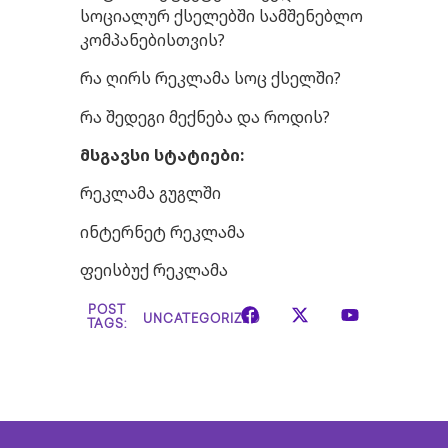
სოციალურ ქსელებში სამშენებლო
კომპანებისთვის?
რა ღირს რეკლამა სოც ქსელში?
რა შედეგი მექნება და როდის?
მსგავსი
სტატიები
:
რეკლამა გუგლში
ინტერნეტ რეკლამა
ფეისბუქ რეკლამა
POST
UNCATEGORIZED
TAGS: