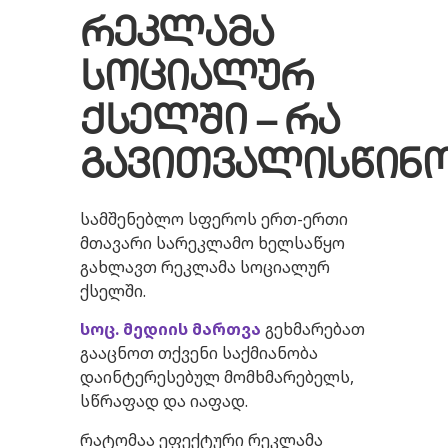
რეკლამა
სოციალურ
ქსელში – რა
გავითვალისწინ
სამშენებლო სფეროს ერთ-ერთი
მთავარი სარეკლამო ხელსაწყო
გახლავთ რეკლამა სოციალურ
ქსელში.
სოც
.
მედიის
მართვა
გეხმარებათ
გააცნოთ თქვენი საქმიანობა
დაინტერესებულ მომხმარებელს,
სწრაფად და იაფად.
რატომაა ეფექტური რეკლამა