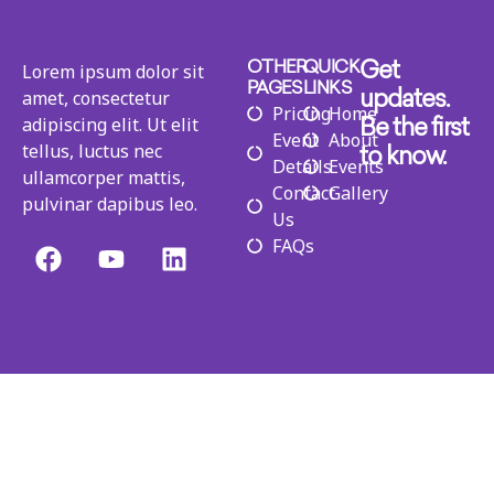
Lorem ipsum dolor sit
OTHER
QUICK
Get
PAGES
LINKS
amet, consectetur
updates.
Pricing
Home
adipiscing elit. Ut elit
Be the first
Event
About
tellus, luctus nec
to know.
Details
Events
ullamcorper mattis,
Contact
Gallery
pulvinar dapibus leo.
Us
FAQs