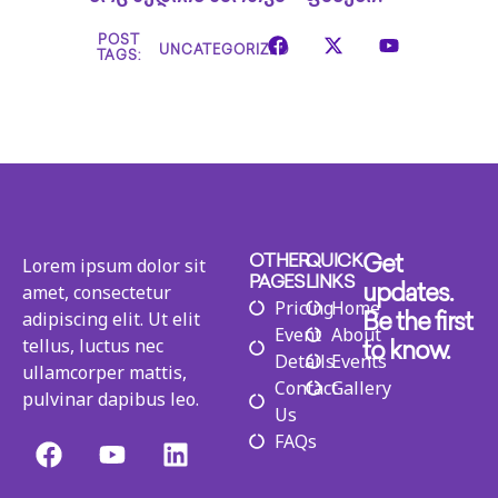
POST
UNCATEGORIZED
TAGS:
Lorem ipsum dolor sit
OTHER
QUICK
Get
PAGES
LINKS
amet, consectetur
updates.
Pricing
Home
adipiscing elit. Ut elit
Be the first
Event
About
tellus, luctus nec
to know.
Details
Events
ullamcorper mattis,
Contact
Gallery
pulvinar dapibus leo.
Us
FAQs