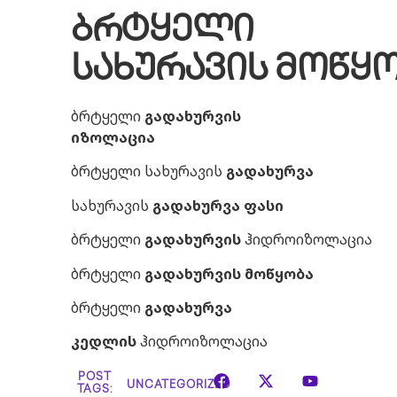
ბრტყელი
სახურავის მოწყ
ბრტყელი
გადახურვის
იზოლაცია
ბრტყელი სახურავის
გადახურვა
სახურავის
გადახურვა
ფასი
ბრტყელი
გადახურვის
ჰიდროიზოლაცია
ბრტყელი
გადახურვის
მოწყობა
ბრტყელი
გადახურვა
კედლის
ჰიდროიზოლაცია
POST
UNCATEGORIZED
TAGS: