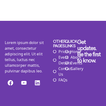
Lorem ipsum dolor sit
OTHER
QUICK
Get
PAGES
LINKS
amet, consectetur
updates.
Pricing
Home
adipiscing elit. Ut elit
Be the first
Event
About
tellus, luctus nec
to know.
Details
Events
ullamcorper mattis,
Contact
Gallery
pulvinar dapibus leo.
Us
FAQs